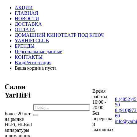
АКЦИИ
ГЛАВНАЯ
НОВОСТИ
ДОСТАВКА
ОПЛАТА
ДОМАШНИЙ КИНОТЕАТР ПОД КЛЮЧ
YARHIFI CLUB
БРЕНДЫ
Персональные данные
КОНТАКТЫ
Вход
Регистрация
Ваша корзина пуста
Салон
Время
YarHiFi
работы
8 (4852)45
10:00 -
50
20:00
8 (910)973
Без
Более 20 лет
60
перерыва
на рынке
info@yarhif
и
Hi-Fi, Hi-End
выходных
аппаратуры
и домашних