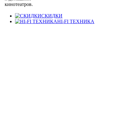
кинотеатров.
СКИДКИ
HI-FI ТЕХНИКА