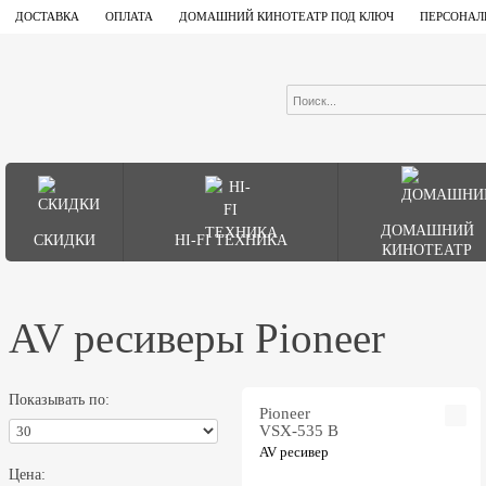
ДОСТАВКА
ОПЛАТА
ДОМАШНИЙ КИНОТЕАТР ПОД КЛЮЧ
ПЕРСОНАЛ
ДОМАШНИЙ
СКИДКИ
HI-FI ТЕХНИКА
КИНОТЕАТР
AV ресиверы Pioneer
Показывать по:
Pioneer
VSX-535 B
AV ресивер
Цена: