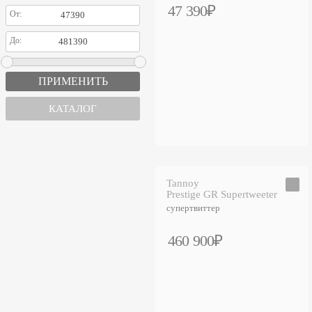
47 390₽
От:
До:
КАТАЛОГ
Tannoy
Prestige GR Supertweeter
супертвиттер
460 900₽