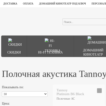
ДОСТАВКА
ОПЛАТА
ДОМАШНИЙ КИНОТЕАТР ПОД КЛЮЧ
ПЕРСОНАЛ
ДОМАШНИЙ
СКИДКИ
HI-FI ТЕХНИКА
КИНОТЕАТР
Полочная акустика Tanno
Показывать по:
Tannoy
Platinum B6 Black
Полочные АС
Цена: