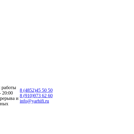
 работы
8 (4852)45 50 50
- 20:00
8 (910)973 62 60
ерерыва и
info@yarhifi.ru
дных