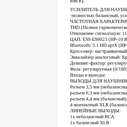
или R).
УСИЛИТЕЛЬ ДЛЯ НАУШНИКО
-полностью балансный, уси
ЧАСТОТНАЯ ХАРАКТЕРИСТИ
THD (Полное гармоническо
Отношение сигнал/шум: 11
ЦАП: ESS ES9023 (HP-10 
Bluetooth: 5.1 HD aptX (H
Кроссовер: настраиваемый 
Эквалайзер аналоговый: К
Демпинг-фактор: регулируе
Фаза: регулируемая (0/180
Входы и выходы:
ВЫХОДЫ ДЛЯ НАУШНИК
Разъем 3,5 мм (небалансны
разъем 6,3 мм (небалансны
разъем 4,4 мм (балансный)
4-контактный XLR (баланс
ЛИНЕЙНЫЕ ВЫХОДЫ:
1x небалансный RCA
1x балансный XLR