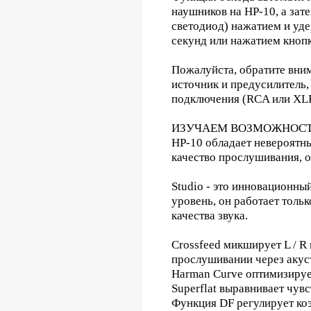
наушников на HP-10, а зат
светодиод) нажатием и уд
секунд или нажатием кнопк
Пожалуйста, обратите вни
источник и предусилитель,
подключения (RCA или XL
ИЗУЧАЕМ ВОЗМОЖНОС
HP-10 обладает невероятн
качество прослушивания, 
Studio - это инновационн
уровень, он работает толь
качества звука.
Crossfeed микширует L / R 
прослушивании через акус
Harman Curve оптимизируе
Superflat выравнивает чувс
Функция DF регулирует ко