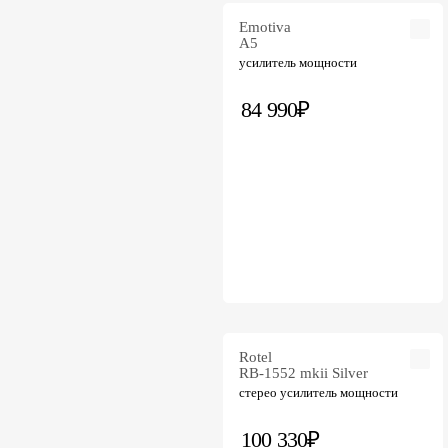
Primare
Emotiva
PS audio
A5
Quad
усилитель мощности
Rotel
T+A
84 990₽
Teac
Tone Winner
UandKSound
Xindak
YBA
Rotel
RB-1552 mkii Silver
стерео усилитель мощности
100 330₽