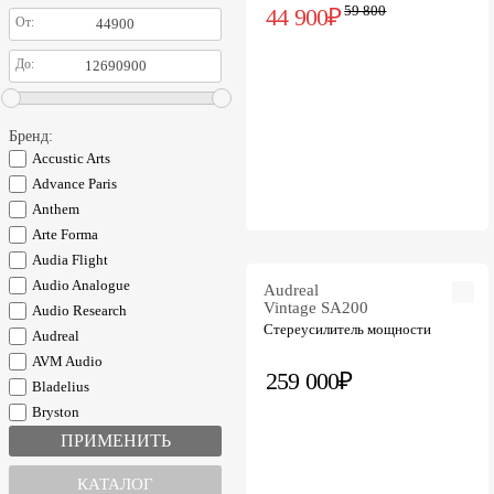
59 800
44 900₽
От:
До:
Бренд:
Accustic Arts
Advance Paris
Anthem
Arte Forma
Audia Flight
Audio Analogue
Audreal
Vintage SA200
Audio Research
Стереусилитель мощности
Audreal
AVM Audio
259 000₽
Bladelius
Bryston
Consonance
Emotiva
КАТАЛОГ
Exposure