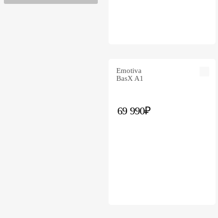
Fezz Audio
Gold Note
IOTAVX
Karan Acoustics
Marantz
Matrix Audio
Emotiva
MCintosh
BasX A1
Meridian
Michi
69 990₽
Musical Fidelity
Mytek
Nad
Naim
Niles
NuPrime
Onkyo
Parasound
Pilium
Premiera