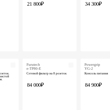
21 800₽
34 300₽
Furutech
Powergrip
e-TP80-E
YG-2
озеток.
Сетевой фильтр на 8 розеток
Консоль питания
 чистой
м.
84 000₽
84 900₽