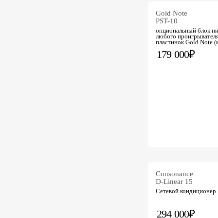
Gold Note
PST-10
опциональный блок пи
любого проигрывател
пластинок Gold Note (
Mediterraneo-X)
179 000₽
Consonance
D-Linear 15
Сетевой кондиционер
294 000₽