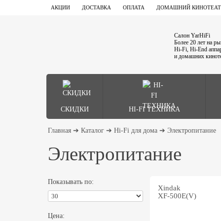
АКЦИИ
ДОСТАВКА
ОПЛАТА
ДОМАШНИЙ КИНОТЕАТ
Салон YarHiFi
Более 20 лет на р
Hi-Fi, Hi-End апп
и домашних кинот
СКИДКИ
HI-FI ТЕХНИКА
Главная
➔
Каталог
➔
Hi-Fi для дома
➔
Электропитание
Электропитание
Показывать по:
Xindak
XF-500E(V)
Цена: