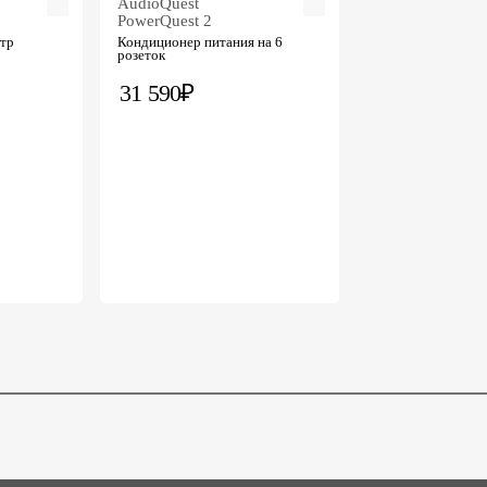
AudioQuest
PowerQuest 2
тр
Кондиционер питания на 6
розеток
31 590₽