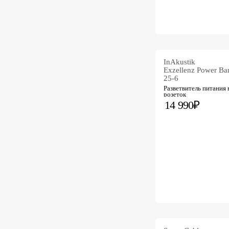
InAkustik
Exzellenz Power Ba
25-6
Разветвитель питания 
розеток
14 990₽