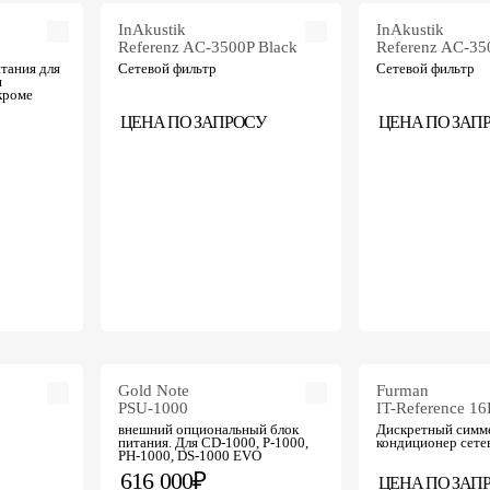
InAkustik
InAkustik
Referenz AC-3500P Black
Referenz AC-350
тания для
Сетевой фильтр
Сетевой фильтр
я
кроме
ЦЕНА ПО ЗАПРОСУ
ЦЕНА ПО ЗАП
Gold Note
Furman
PSU-1000
IT-Reference 16
внешний опциональный блок
Дискретный симм
питания. Для CD-1000, P-1000,
кондиционер сете
PH-1000, DS-1000 EVO
616 000₽
ЦЕНА ПО ЗАП