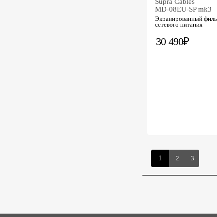
Supra Cables
MD-08EU-SP mk3
Экранированный филь
сетевого питания
30 490₽
1