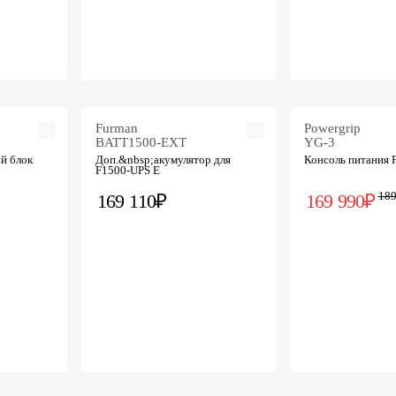
Furman
Powergrip
BATT1500-EXT
YG-3
й блок
Доп.&nbsp;акумулятор для
Консоль питания 
F1500-UPS E
189
169 110₽
169 990₽