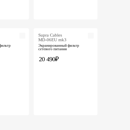
Supra Cables
MD-06EU mk3
фильтр
Экранированный фильтр
сетевого питания
20 490₽