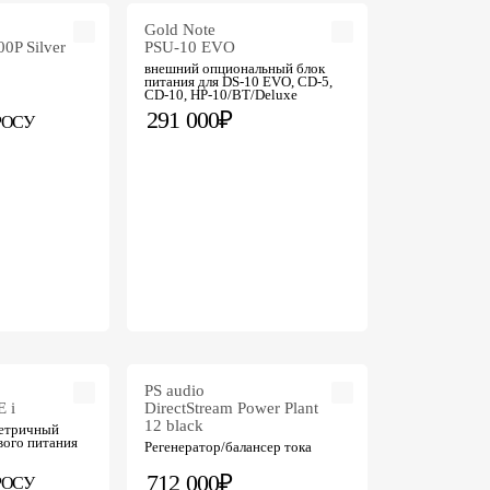
Gold Note
0P Silver
PSU-10 EVO
внешний опциональный блок
питания для DS-10 EVO, CD-5,
СD-10, HP-10/BT/Deluxe
291 000₽
РОСУ
PS audio
E i
DirectStream Power Plant
12 black
етричный
вого питания
Регенератор/балансер тока
712 000₽
РОСУ