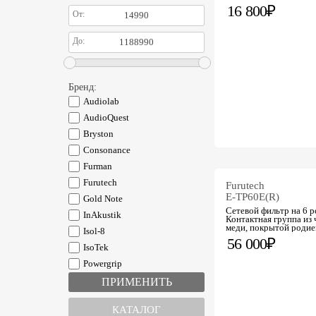
16 800₽
От:
До:
Бренд:
Audiolab
AudioQuest
Bryston
Consonance
Furman
Furutech
Furutech
E-TP60E(R)
Gold Note
Сетевой фильтр на 6 р
InAkustik
Контактная группа из
меди, покрытой родие
Isol-8
56 000₽
IsoTek
Powergrip
PS audio
Supra Cables
КАТАЛОГ
Xindak