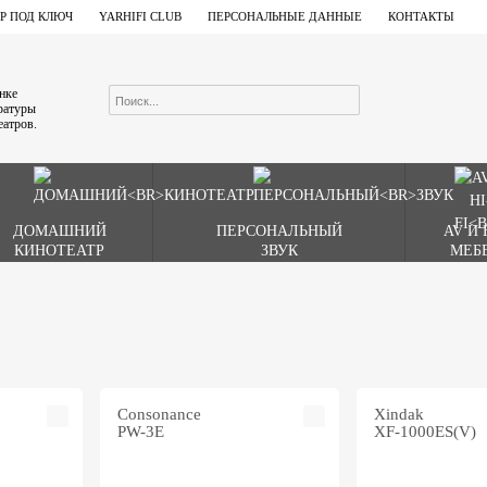
Р ПОД КЛЮЧ
YARHIFI CLUB
ПЕРСОНАЛЬНЫЕ ДАННЫЕ
КОНТАКТЫ
ынке
аратуры
еатров.
ДОМАШНИЙ
ПЕРСОНАЛЬНЫЙ
AV И 
КИНОТЕАТР
ЗВУК
МЕБ
Consonance
Xindak
PW-3E
XF-1000ES(V)