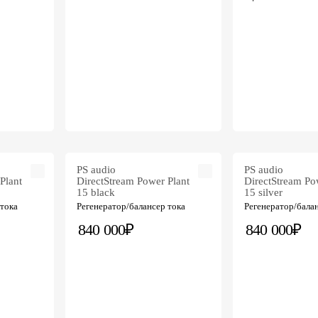
PS audio
PS audio
Plant
DirectStream Power Plant
DirectStream Po
15 black
15 silver
 тока
Регенератор/балансер тока
Регенератор/бала
840 000₽
840 000₽