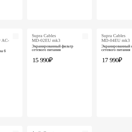
Supra Cables
Supra Cables
r AC-
MD-02EU mk3
MD-04EU mk3
Экранированный фильтр
Экранированный 
сетевого питания
сетевого питания
на 6
15 990₽
17 990₽