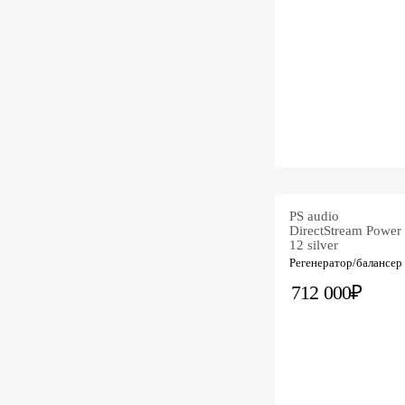
PS audio
DirectStream Power 
12 silver
Регенератор/балансер
712 000₽