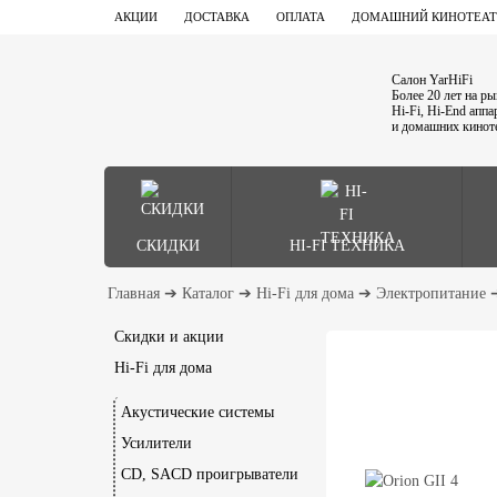
АКЦИИ
ДОСТАВКА
ОПЛАТА
ДОМАШНИЙ КИНОТЕАТ
Салон YarHiFi
Более 20 лет на р
Hi-Fi, Hi-End апп
и домашних кинот
СКИДКИ
HI-FI ТЕХНИКА
Главная
➔
Каталог
➔
Hi-Fi для дома
➔
Электропитание
Скидки и акции
Hi-Fi для дома
Акустические системы
Усилители
CD, SACD проигрыватели