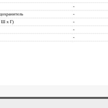
-
дохранитель
-
 Ш x Г)
-
-
-