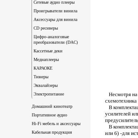
Сетевые аудио плееры
Проигрыватели винила
Аксессуары для винила
CD ресиверы
Цифро-аналоговые
преобразователи (DAC)
Кассетные деки
Медиаплееры
КАРАОКЕ
Тюнеры
Эквалайзеры
Несмотря на т
Электропитание
схемотехника 
Домашний кинотеатр
В комплектаци
усилителей ил
Портативное аудио
предусилитель 
Hi-Fi мебель и аксессуары
В комплектаци
Кабельная продукция
или 6) -для ис