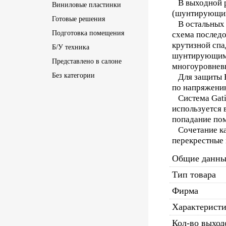
В выходной ро
Виниловые пластинки
(шунтирующий 
Готовые решения
В остальных 
Подготовка помещения
схема последо
крутизной спа
Б/У техника
шунтирующими
Представлено в салоне
многоуровневы
Без категории
Для защиты Ва
по напряжени
Система Gatin
используется 
попадание пом
Сочетание кач
перекрестные 
Общие данны
Тип товара
Фирма
Характерист
Кол-во выход