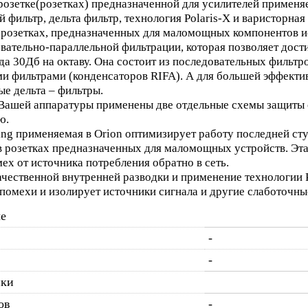
зетке(розетках) предназначенной для усилителей применяе
фильтр, дельта фильтр, технология Polaris-X и варисторная 
розетках, предназначенных для маломощных компонентов ис
вательно-параллельной фильтрации, которая позволяет дост
да 30Дб на октаву. Она состоит из последовательных фильтро
 фильтрами (конденсаторов RIFA). А для большей эффекти
е дельта – фильтры.
шей аппаратуры применены две отдельные схемы защиты от 
ю.
g применяемая в Orion оптимизирует работу последней ступ
в розетках предназначенных для маломощных устройств. Эт
ех от источника потребления обратно в сеть.
ественной внутренней разводки и применение технологии P
помехи и изолирует источники сигнала и другие слаботочн
е
-
-
ики
ов
-