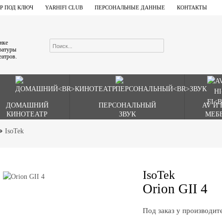
Р ПОД КЛЮЧ
YARHIFI CLUB
ПЕРСОНАЛЬНЫЕ ДАННЫЕ
КОНТАКТЫ
ынке
аратуры
еатров.
ДОМАШНИЙ
ПЕРСОНАЛЬНЫЙ
AV И 
КИНОТЕАТР
ЗВУК
МЕБ
➔
IsoTek
IsoTek
Orion GII 4
Под заказ у производит