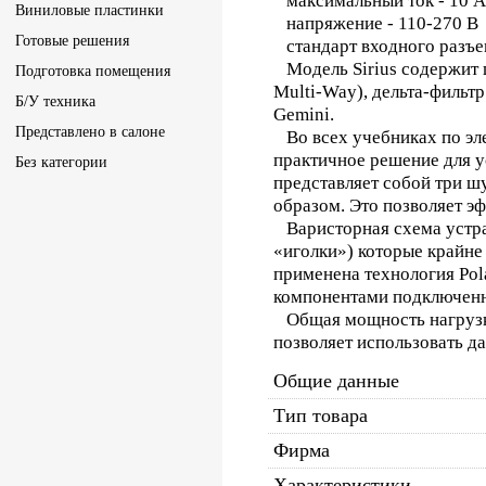
максимальный ток - 10 А
Виниловые пластинки
напряжение - 110-270 В
Готовые решения
стандарт входного разъем
Модель Sirius содержит 
Подготовка помещения
Multi-Way), дельта-филь
Б/У техника
Gemini.
Представлено в салоне
Во всех учебниках по эле
практичное решение для у
Без категории
представляет собой три 
образом. Это позволяет э
Варисторная схема устра
«иголки») которые крайне 
применена технология Pol
компонентами подключенн
Общая мощность нагрузки
позволяет использовать д
Общие данные
Тип товара
Фирма
Характеристики