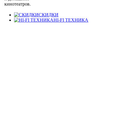
кинотеатров.
СКИДКИ
HI-FI ТЕХНИКА