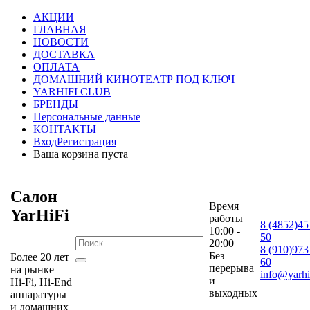
АКЦИИ
ГЛАВНАЯ
НОВОСТИ
ДОСТАВКА
ОПЛАТА
ДОМАШНИЙ КИНОТЕАТР ПОД КЛЮЧ
YARHIFI CLUB
БРЕНДЫ
Персональные данные
КОНТАКТЫ
Вход
Регистрация
Ваша корзина пуста
Салон
Время
YarHiFi
работы
8 (4852)45
10:00 -
50
20:00
8 (910)973
Без
Более 20 лет
60
перерыва
на рынке
info@yarhif
и
Hi-Fi, Hi-End
выходных
аппаратуры
и домашних