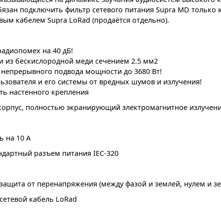
обязан подключить фильтр сетевого питания Supra MD только 
вым кабелем Supra LoRad (продаётся отдельно).
адиопомех на 40 дБ!
 из бескислородной меди сечением 2.5 мм2
непрерывного подвода мощности до 3680 Вт!
ьзователя и его системы от вредных шумов и излучения!
ь настенного крепления
орпус, полностью экранирующий электромагнитное излучен
 на 10 А
андартный разъем питания IEC-320
защита от перенапряжения (между фазой и землей, нулем и зе
сетевой кабель LoRad