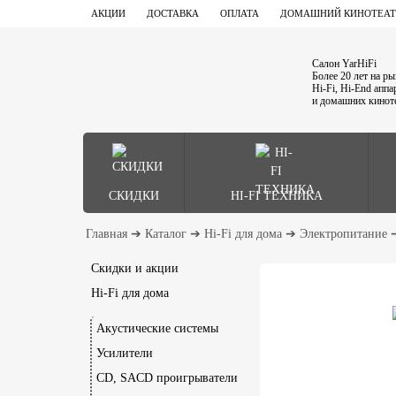
АКЦИИ
ДОСТАВКА
ОПЛАТА
ДОМАШНИЙ КИНОТЕАТ
Салон YarHiFi
Более 20 лет на р
Hi-Fi, Hi-End апп
и домашних кинот
СКИДКИ
HI-FI ТЕХНИКА
Главная
➔
Каталог
➔
Hi-Fi для дома
➔
Электропитание
Скидки и акции
Hi-Fi для дома
Акустические системы
Усилители
CD, SACD проигрыватели