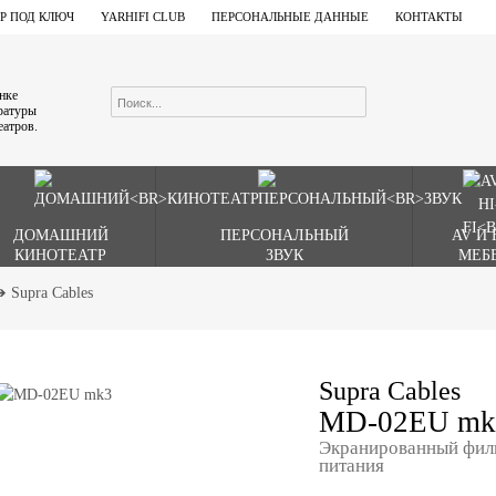
Р ПОД КЛЮЧ
YARHIFI CLUB
ПЕРСОНАЛЬНЫЕ ДАННЫЕ
КОНТАКТЫ
ынке
аратуры
еатров.
ДОМАШНИЙ
ПЕРСОНАЛЬНЫЙ
AV И 
КИНОТЕАТР
ЗВУК
МЕБ
➔
Supra Cables
Supra Cables
MD-02EU mk
Экранированный филь
питания