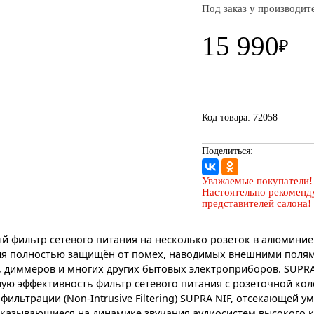
Под заказ у производит
15 990
₽
Код товара: 72058
Поделиться:
Уважаемые покупатели!
Настоятельно рекоменду
представителей салона!
 фильтр сетевого питания на несколько розеток в алюминие
я полностью защищён от помех, наводимых внешними полями
T, диммеров и многих других бытовых электроприборов. SUP
ую эффективность фильтр сетевого питания с розеточной ко
фильтрации (Non-Intrusive Filtering) SUPRA NIF, отсекающей
казывающиеся на динамике звучания аудиосистем высокого кла