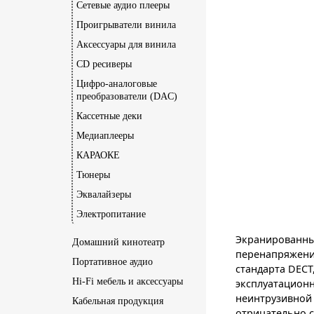
Сетевые аудио плееры
Проигрыватели винила
Аксессуары для винила
CD ресиверы
Цифро-аналоговые
преобразователи (DAC)
Кассетные деки
Медиаплееры
КАРАОКЕ
Тюнеры
Эквалайзеры
Электропитание
Экранированный
Домашний кинотеатр
перенапряжени
Портативное аудио
стандарта DEC
Hi-Fi мебель и аксессуары
эксплуатационн
неинтрузивной 
Кабельная продукция
отрицательно с