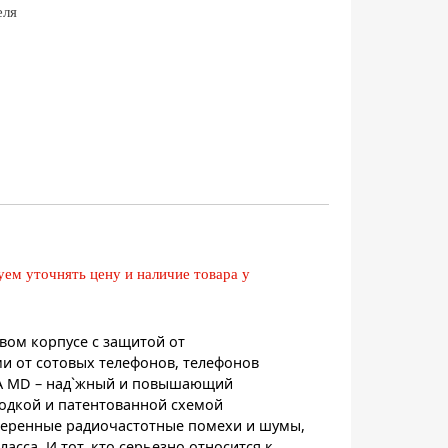
еля
ем уточнять цену и наличие товара у
вом корпусе с защитой от
 от сотовых телефонов, телефонов
RA MD – над`жный и повышающий
лодкой и патентованной схемой
 умеренные радиочастотные помехи и шумы,
сса. И тот, кто серьезно относится к