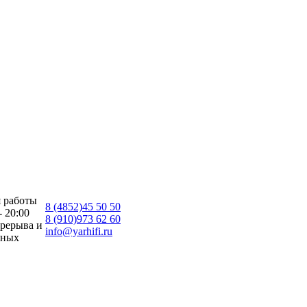
 работы
8 (4852)45 50 50
- 20:00
8 (910)973 62 60
ерерыва и
info@yarhifi.ru
дных