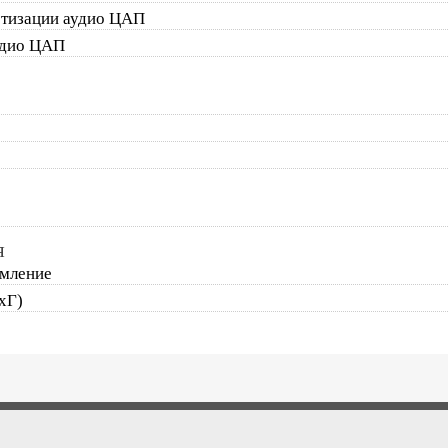
етизации аудио ЦАП
удио ЦАП
я
рмление
хГ)