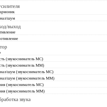
усилителя
гармоник
гнал/шум
ход/выход
тивление
отивление
тор
р
сть (звукосниматель MC)
сть (звукосниматель MM)
нал/шум (звукосниматель MC)
нал/шум (звукосниматель MM)
ния (звукосниматель MC)
ния (звукосниматель MM)
работка звука