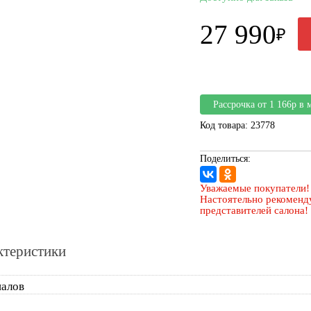
27 990
₽
Рассрочка от 1 166р в 
Код товара: 23778
Поделиться:
Уважаемые покупатели!
Настоятельно рекоменду
представителей салона!
ктеристики
налов