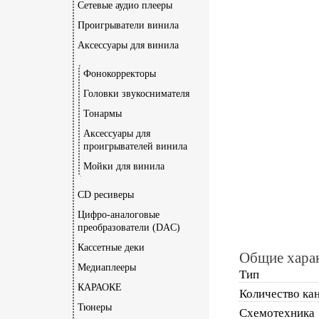
Сетевые аудио плееры
Проигрыватели винила
Аксессуары для винила
Фонокорректоры
Головки звукоснимателя
Тонармы
Аксессуары для
проигрывателей винила
Мойки для винила
CD ресиверы
Цифро-аналоговые
преобразователи (DAC)
Кассетные деки
Общие хара
Медиаплееры
Тип
КАРАОКЕ
Количество ка
Тюнеры
Схемотехника