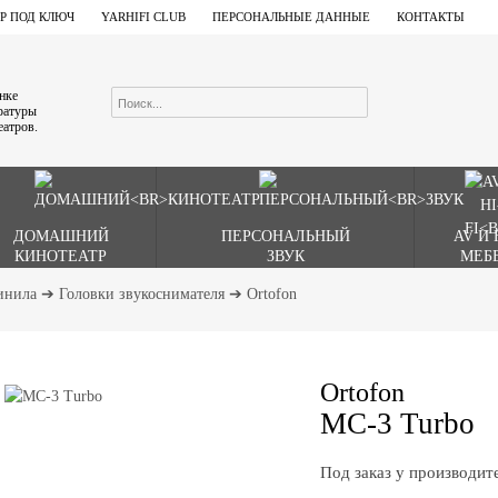
Р ПОД КЛЮЧ
YARHIFI CLUB
ПЕРСОНАЛЬНЫЕ ДАННЫЕ
КОНТАКТЫ
ынке
аратуры
еатров.
ДОМАШНИЙ
ПЕРСОНАЛЬНЫЙ
AV И 
КИНОТЕАТР
ЗВУК
МЕБ
инила
➔
Головки звукоснимателя
➔
Ortofon
Ortofon
MC-3 Turbo
Под заказ у производит