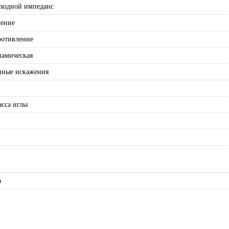
ходной импеданс
жение
ротивление
намическая
нные искажения
асса иглы
а