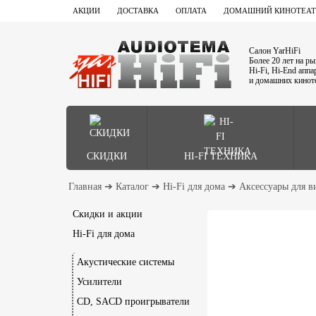
АКЦИИ
ДОСТАВКА
ОПЛАТА
ДОМАШНИЙ КИНОТЕАТ
Салон YarHiFi
Более 20 лет на р
Hi-Fi, Hi-End апп
и домашних кинот
СКИДКИ
HI-FI ТЕХНИКА
Главная
➔
Каталог
➔
Hi-Fi для дома
➔
Аксессуары для в
Скидки и акции
Hi-Fi для дома
Акустические системы
Усилители
CD, SACD проигрыватели