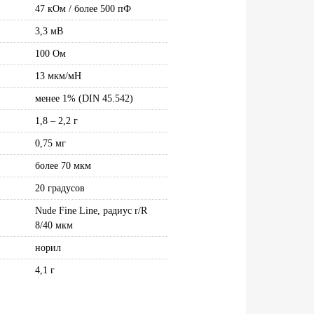
47 кОм / более 500 пФ
3,3 мВ
100 Ом
13 мкм/мН
менее 1% (DIN 45.542)
1,8 – 2,2 г
0,75 мг
более 70 мкм
20 градусов
Nude Fine Line, радиус r/R
8/40 мкм
норил
4,1 г