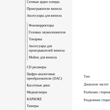
Сетевые аудио плееры
Проигрыватели винила
Аксессуары для винила
Фонокорректоры
Головки звукоснимателя
Тонармы
Аксессуары для
проигрывателей винила
Мойки для винила
CD ресиверы
Цифро-аналоговые
Тип
преобразователи (DAC)
Диапазон частот
Кассетные деки
Медиаплееры
Разбаланс стерео
КАРАОКЕ
Разделение стере
Тюнеры