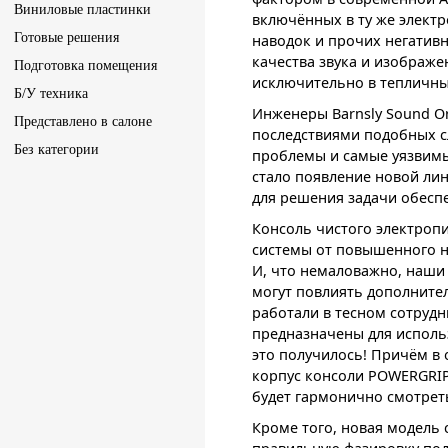
Виниловые пластинки
включённых в ту же элект
Готовые решения
наводок и прочих негативн
качества звука и изображе
Подготовка помещения
исключительно в тепличных
Б/У техника
Инженеры Barnsly Sound O
Представлено в салоне
последствиями подобных с
Без категории
проблемы и самые уязвимы
стало появление новой ли
для решения задачи обесп
Консоль чистого электро
системы от повышенного н
И, что немаловажно, наши 
могут повлиять дополните
работали в тесном сотруд
предназначены для использ
это получилось! Причём в 
корпус консоли POWERGRI
будет гармонично смотрет
Кроме того, новая модель 