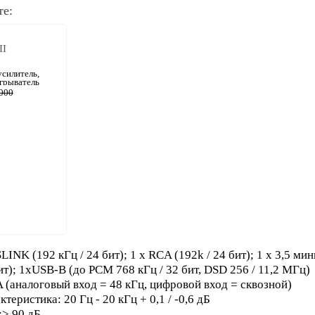
те:
II
силитель,
грыватель
000
LINK (192 кГц / 24 бит); 1 x RCA (192k / 24 бит); 1 x 3,5 ми
бит); 1xUSB-B (до PCM 768 кГц / 32 бит, DSD 256 / 11,2 МГц)
 (аналоговый вход = 48 кГц, цифровой вход = сквозной)
теристика: 20 Гц - 20 кГц + 0,1 / -0,6 дБ
:> 90 дБ