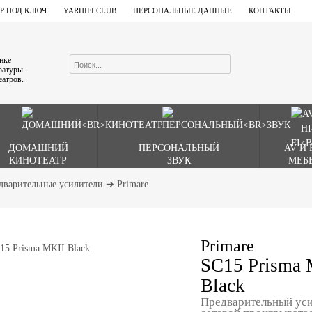
Р ПОД КЛЮЧ
YARHIFI CLUB
ПЕРСОНАЛЬНЫЕ ДАННЫЕ
КОНТАКТЫ
ынке
аратуры
еатров.
ДОМАШНИЙ
ПЕРСОНАЛЬНЫЙ
AV И 
КИНОТЕАТР
ЗВУК
МЕБ
дварительные усилители
➔
Primare
Primare
SC15 Prisma 
Black
Предварительный уси