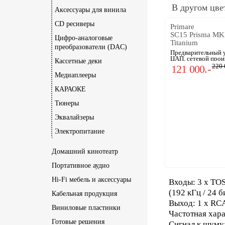
В другом цве
Аксессуары для винила
CD ресиверы
Primare
SC15 Prisma MK
Цифро-аналоговые
Titanium
преобразователи (DAC)
Предварительный у
ЦАП, сетевой прои
Кассетные деки
220 
121 000.-
Медиаплееры
КАРАОКЕ
Тюнеры
Эквалайзеры
Электропитание
Домашний кинотеатр
Портативное аудио
Hi-Fi мебель и аксессуары
Входы: 3 x TOS
(192 кГц / 24 
Кабельная продукция
Выход: 1 х RCA
Виниловые пластинки
Частотная харак
Готовые решения
Сигнал к шуму