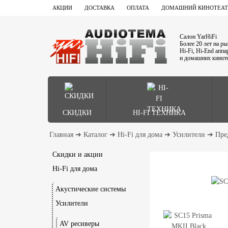
АКЦИИ
ДОСТАВКА
ОПЛАТА
ДОМАШНИЙ КИНОТЕАТ
Салон YarHiFi
Более 20 лет на р
Hi-Fi, Hi-End апп
и домашних кинот
СКИДКИ
HI-FI ТЕХНИКА
Главная
➔
Каталог
➔
Hi-Fi для дома
➔
Усилители
➔
Пре
Скидки и акции
Hi-Fi для дома
Акустические системы
Усилители
AV ресиверы