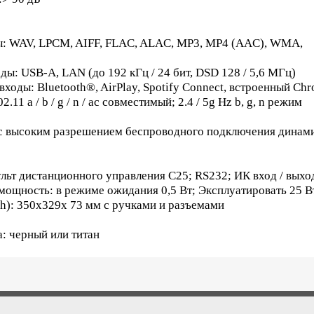
: WAV, LPCM, AIFF, FLAC, ALAC, MP3, MP4 (AAC), WMA,
ы: USB-A, LAN (до 192 кГц / 24 бит, DSD 128 / 5,6 МГц)
ходы: Bluetooth®, AirPlay, Spotify Connect, встроенный Chr
11 a / b / g / n / ac совместимый; 2.4 / 5g Hz b, g, n режим
ц с высоким разрешением беспроводного подключения динам
ульт дистанционного управления C25; RS232; ИК вход / вых
мощность: в режиме ожидания 0,5 Вт; Эксплуатировать 25 В
h): 350x329x 73 мм с ручками и разъемами
: черный или титан