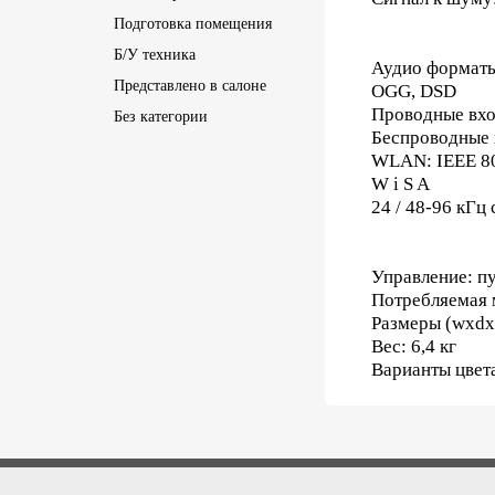
Подготовка помещения
Б/У техника
Аудио форматы
Представлено в салоне
OGG, DSD
Проводные вход
Без категории
Беспроводные в
WLAN: IEEE 802.
W i S A
24 / 48-96 кГ
Управление: п
Потребляемая 
Размеры (wxdx
Вес: 6,4 кг
Варианты цвета