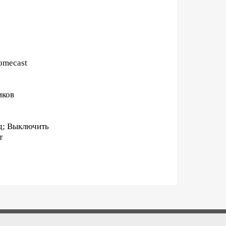
omecast
иков
од; Выключить
т