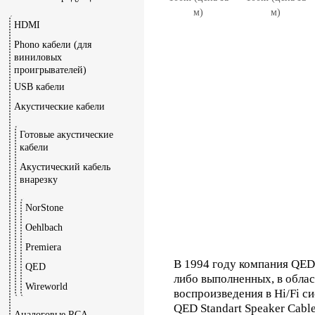
HDMI
Phono кабели (для
виниловых
проигрывателей)
USB кабели
Акустические кабели
Готовые акустические
кабели
Акустический кабель
внарезку
NorStone
Oehlbach
Premiera
В 1994 году компания QED 
QED
либо выполненных, в облас
Wireworld
воспроизведения в Hi/Fi си
QED Standart Speaker Cable
Аналоговые RCA