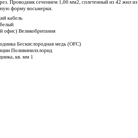
рез. Проводник сечением 1,00 мм2, сплетенный из 42 жил и
тную форму восьмерки.
кий кабель
 белый
ый офис) Великобритания
одника Беcкислородная медь (OFC)
яции Поливинилхлорид
ника, кв. мм 1