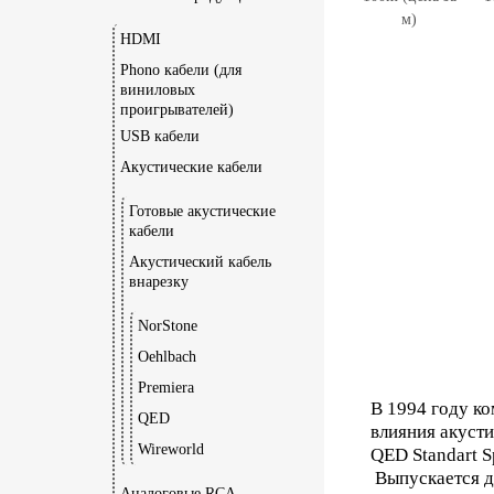
HDMI
Phono кабели (для
виниловых
проигрывателей)
USB кабели
Акустические кабели
Готовые акустические
кабели
Акустический кабель
внарезку
NorStone
Oehlbach
Premiera
В 1994 году к
QED
влияния акусти
Wireworld
QED Standart S
Выпускается дв
Аналоговые RCA