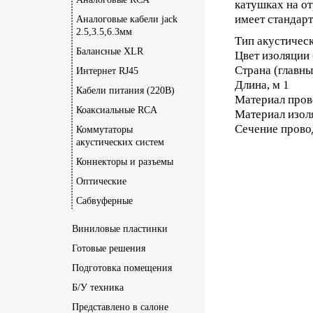
катушках на от
имеет стандар
Аналоговые кабели jack
2.5,3.5,6.3мм
Тип акустичес
Балансные XLR
Цвет изоляции
Страна (главн
Интернет RJ45
Длина, м 1
Кабели питания (220В)
Материал пров
Коаксиальные RCA
Материал изол
Сечение провод
Коммутаторы
акустических систем
Коннекторы и разъемы
Оптические
Сабвуферные
Виниловые пластинки
Готовые решения
Подготовка помещения
Б/У техника
Представлено в салоне