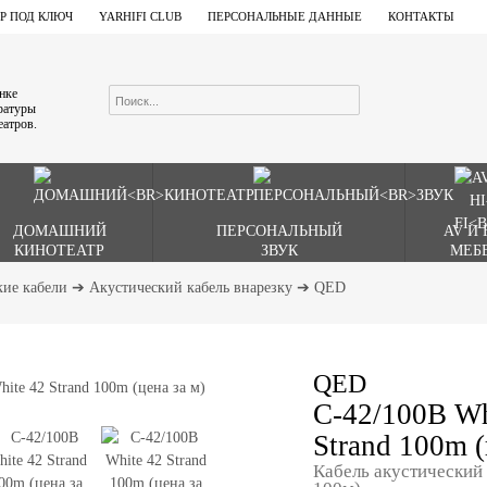
Р ПОД КЛЮЧ
YARHIFI CLUB
ПЕРСОНАЛЬНЫЕ ДАННЫЕ
КОНТАКТЫ
ынке
аратуры
еатров.
ДОМАШНИЙ
ПЕРСОНАЛЬНЫЙ
AV И 
КИНОТЕАТР
ЗВУК
МЕБ
кие кабели
➔
Акустический кабель внарезку
➔
QED
QED
C-42/100B Wh
Strand 100m (
Кабель акустический