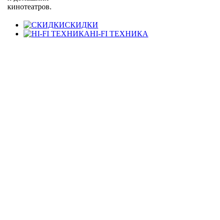
кинотеатров.
СКИДКИ
HI-FI ТЕХНИКА