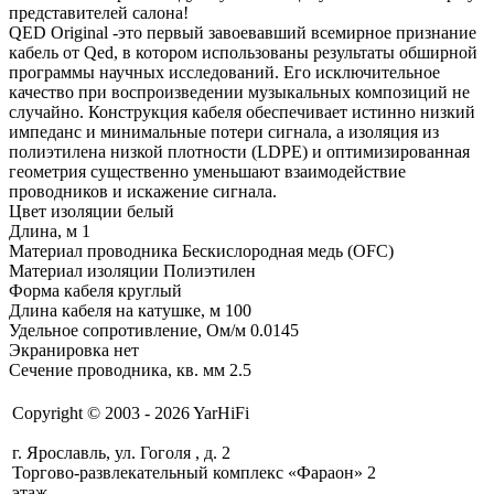
представителей салона!
QED Original -это первый завоевавший всемирное признание
кабель от Qed, в котором использованы результаты обширной
программы научных исследований. Его исключительное
качество при воспроизведении музыкальных композиций не
случайно. Конструкция кабеля обеспечивает истинно низкий
импеданс и минимальные потери сигнала, а изоляция из
полиэтилена низкой плотности (LDPE) и оптимизированная
геометрия существенно уменьшают взаимодействие
проводников и искажение сигнала.
Цвет изоляции белый
Длина, м 1
Материал проводника Беcкислородная медь (OFC)
Материал изоляции Полиэтилен
Форма кабеля круглый
Длина кабеля на катушке, м 100
Удельное сопротивление, Ом/м 0.0145
Экранировка нет
Сечение проводника, кв. мм 2.5
Copyright © 2003 - 2026 YarHiFi
г. Ярославль, ул. Гоголя , д. 2
Торгово-развлекательный комплекс «Фараон» 2
этаж