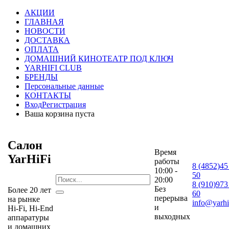
АКЦИИ
ГЛАВНАЯ
НОВОСТИ
ДОСТАВКА
ОПЛАТА
ДОМАШНИЙ КИНОТЕАТР ПОД КЛЮЧ
YARHIFI CLUB
БРЕНДЫ
Персональные данные
КОНТАКТЫ
Вход
Регистрация
Ваша корзина пуста
Салон
Время
YarHiFi
работы
8 (4852)45
10:00 -
50
20:00
8 (910)973
Без
Более 20 лет
60
перерыва
на рынке
info@yarhif
и
Hi-Fi, Hi-End
выходных
аппаратуры
и домашних