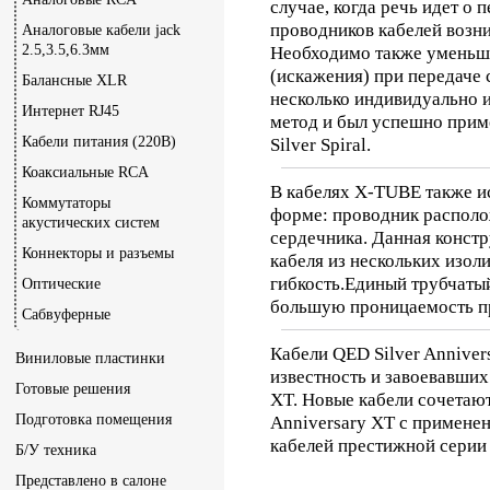
случае, когда речь идет о 
проводников кабелей возни
Аналоговые кабели jack
2.5,3.5,6.3мм
Необходимо также уменьшит
(искажения) при передаче
Балансные XLR
несколько индивидуально 
Интернет RJ45
метод и был успешно прим
Кабели питания (220В)
Silver Spiral.
Коаксиальные RCA
В кабелях X-TUBE также и
Коммутаторы
форме: проводник располо
акустических систем
сердечника. Данная констр
Коннекторы и разъемы
кабеля из нескольких изо
гибкость.Единый трубчаты
Оптические
большую проницаемость пр
Сабвуферные
Кабели QED Silver Annive
Виниловые пластинки
известность и завоевавших
Готовые решения
XT. Новые кабели сочетают
Подготовка помещения
Anniversary XT с применен
кабелей престижной серии
Б/У техника
Представлено в салоне