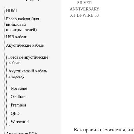
HDMI
Phono кабели (для
виниловых
проигрывателей)
USB кабели
Акустические кабели
Готовые акустические
кабели
Акустический кабель
внарезку
NorStone
Oehlbach
Premiera
QED
Wireworld
Как правило, считается, чт
Аналоговые RCA