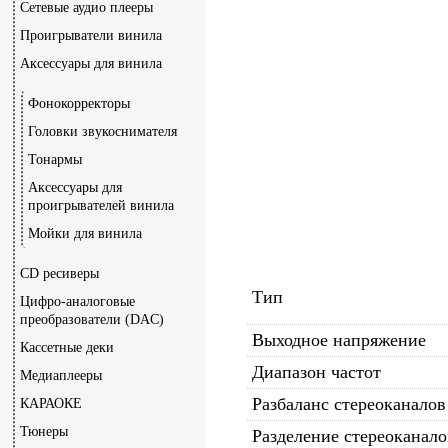
Сетевые аудио плееры
Проигрыватели винила
Аксессуары для винила
Фонокорректоры
Головки звукоснимателя
Тонармы
Аксессуары для
проигрывателей винила
Мойки для винила
CD ресиверы
Тип
Цифро-аналоговые
преобразователи (DAC)
Выходное напряжение
Кассетные деки
Диапазон частот
Медиаплееры
Разбаланс стереоканалов
КАРАОКЕ
Тюнеры
Разделение стереоканало