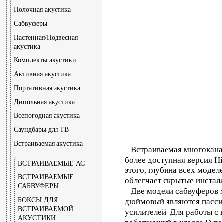
Полочная акустика
Сабвуферы
Настенная/Подвесная
акустика
Комплекты акустики
Активная акустика
Портативная акустика
Дипольная акустика
Всепогодная акустика
Саундбары для ТВ
Встраиваемая акустика
Встраиваемая многоканал
более доступная версия H
ВСТРАИВАЕМЫЕ АС
этого, глубина всех модел
ВСТРАИВАЕМЫЕ
облегчает скрытые инстал
САБВУФЕРЫ
Две модели сабвуферов м
БОКСЫ ДЛЯ
дюймовый являются пассив
ВСТРАИВАЕМОЙ
усилителей. Для работы с
АКУСТИКИ