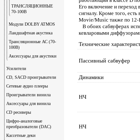
работающий в классе D п
ТРАНСЛЯЦИОННЫЕ
Его включение и переход 
70-100В
сигналу. Кроме того, ест
Movie/Music также по 12-
Модули DOLBY ATMOS
В обоих сабвуферах испо
кевларовыми диффузорами
Ландшафтная акустика
Трансляционные АС (70-
Технические характерис
100В)
Аксессуары для акустики
Пассивный сабвуфер
Усилители
Динамики
CD, SACD проигрыватели
Сетевые аудио плееры
Проигрыватели винила
НЧ
Аксессуары для винила
CD ресиверы
Цифро-аналоговые
НЧ
преобразователи (DAC)
Кассетные деки