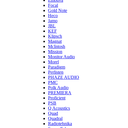
Emotiva
Focal
Gold Note
Heco
Jamo
JBL
KEF
Klipsch
Magnat
McIntosh
Mission
Monitor Audio
Morel
Paradigm
Perlisten
PHAZE AUDIO
PMC
Polk Audio
PREMIERA
Proficient
PSB
Q Acoustics
Quad
Quadral
Radiotehnika