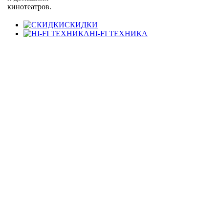
кинотеатров.
СКИДКИ
HI-FI ТЕХНИКА