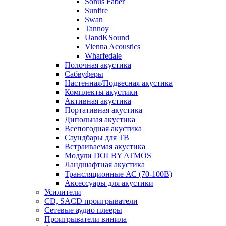
Sonus Faber
Sunfire
Swan
Tannoy
UandKSound
Vienna Acoustics
Wharfedale
Полочная акустика
Сабвуферы
Настенная/Подвесная акустика
Комплекты акустики
Активная акустика
Портативная акустика
Дипольная акустика
Всепогодная акустика
Саундбары для ТВ
Встраиваемая акустика
Модули DOLBY ATMOS
Ландшафтная акустика
Трансляционные АС (70-100В)
Аксессуары для акустики
Усилители
CD, SACD проигрыватели
Сетевые аудио плееры
Проигрыватели винила