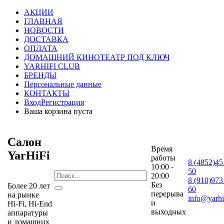
АКЦИИ
ГЛАВНАЯ
НОВОСТИ
ДОСТАВКА
ОПЛАТА
ДОМАШНИЙ КИНОТЕАТР ПОД КЛЮЧ
YARHIFI CLUB
БРЕНДЫ
Персональные данные
КОНТАКТЫ
Вход
Регистрация
Ваша корзина пуста
Салон
Время
YarHiFi
работы
8 (4852)45
10:00 -
50
20:00
8 (910)973
Без
Более 20 лет
60
перерыва
на рынке
info@yarhif
и
Hi-Fi, Hi-End
выходных
аппаратуры
и домашних