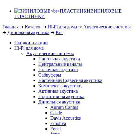
ВИНИЛОВЫЕ
ПЛАСТИНКИ
Главная
➔
Каталог
➔
Hi-Fi для дома
➔
Акустические системы
➔
Дипольная акустика
➔
Kef
Скидки и акции
Hi-Fi для дома
Акустические системы
Напольная акустика
Центральные каналы
Полочная акустика
Сабвуферы
Настенная/Подвесная акустика
Комплекты акустики
Активная акустика
Портативная акустика
Дипольная акустика
Aurum Cantus
Castle
Davis Acoustics
Emotiva
Focal