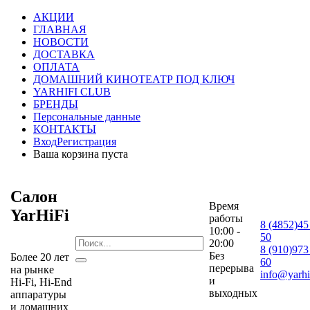
АКЦИИ
ГЛАВНАЯ
НОВОСТИ
ДОСТАВКА
ОПЛАТА
ДОМАШНИЙ КИНОТЕАТР ПОД КЛЮЧ
YARHIFI CLUB
БРЕНДЫ
Персональные данные
КОНТАКТЫ
Вход
Регистрация
Ваша корзина пуста
Салон
Время
YarHiFi
работы
8 (4852)45
10:00 -
50
20:00
8 (910)973
Без
Более 20 лет
60
перерыва
на рынке
info@yarhif
и
Hi-Fi, Hi-End
выходных
аппаратуры
и домашних