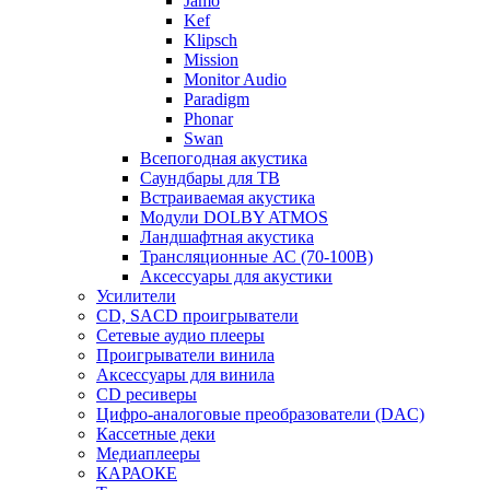
Jamo
Kef
Klipsch
Mission
Monitor Audio
Paradigm
Phonar
Swan
Всепогодная акустика
Саундбары для ТВ
Встраиваемая акустика
Модули DOLBY ATMOS
Ландшафтная акустика
Трансляционные АС (70-100В)
Аксессуары для акустики
Усилители
CD, SACD проигрыватели
Сетевые аудио плееры
Проигрыватели винила
Аксессуары для винила
CD ресиверы
Цифро-аналоговые преобразователи (DAC)
Кассетные деки
Медиаплееры
КАРАОКЕ