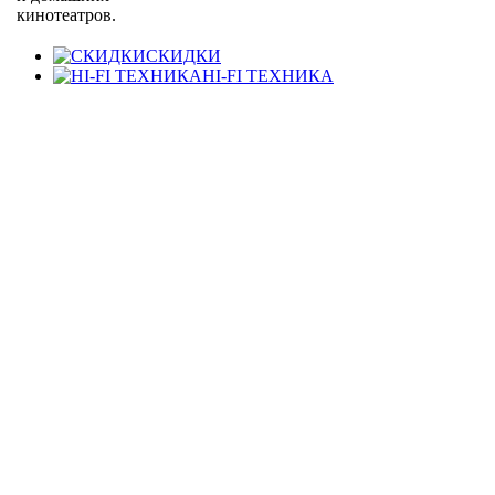
кинотеатров.
СКИДКИ
HI-FI ТЕХНИКА