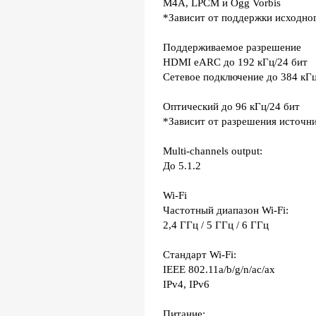
M4A, LPCM и Ogg Vorbis
*Зависит от поддержки исходно
Поддерживаемое разрешение
HDMI eARC до 192 кГц/24 бит
Сетевое подключение до 384 кГц
Оптический до 96 кГц/24 бит
*Зависит от разрешения источн
Multi-channels output:
До 5.1.2
Wi-Fi
Частотный диапазон Wi-Fi:
2,4 ГГц / 5 ГГц / 6 ГГц
Стандарт Wi-Fi:
IEEE 802.11a/b/g/n/ac/ax
IPv4, IPv6
Питание: