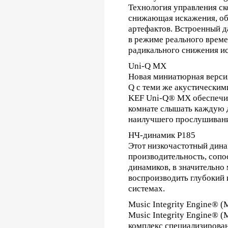
Технология управления ск
снижающая искажения, обе
артефактов. Встроенный д
в режиме реального време
радикального снижения и
Uni-Q MX
Новая миниатюрная верси
Q с теми же акустически
KEF Uni-Q® MX обеспечива
комнате слышать каждую де
наилучшего прослушивани
НЧ-динамик P185
Этот низкочастотный дин
производительность, сопо
динамиков, в значительно
воспроизводить глубокий 
системах.
Music Integrity Engine® (
Music Integrity Engine® 
комплекс специализирован