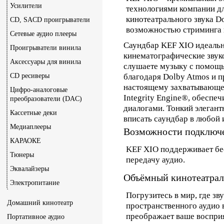
Усилители
технологиями компании дл
кинотеатрального звука Do
CD, SACD проигрыватели
возможностью стриминга п
Сетевые аудио плееры
Саундбар KEF XIO идеальн
Проигрыватели винила
кинематографические звук
Аксессуары для винила
слушаете музыку с помощь
CD ресиверы
благодаря Dolby Atmos и п
настоящему захватывающе
Цифро-аналоговые
Integrity Engine®, обеспе
преобразователи (DAC)
диалогами. Тонкий элеган
Кассетные деки
вписать саундбар в любой 
Медиаплееры
Возможности подключ
КАРАОКЕ
KEF XIO поддерживает бе
Тюнеры
передачу аудио.
Эквалайзеры
Объёмный кинотеатрал
Электропитание
Погрузитесь в мир, где зв
Домашний кинотеатр
пространственного аудио 
преображает ваше воспри
Портативное аудио