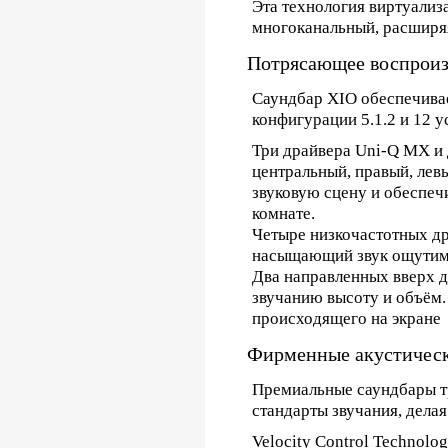
Эта технология виртуализ
многоканальный, расширяя
Потрясающее воспроиз
Саундбар XIO обеспечива
конфигурации 5.1.2 и 12 у
Три драйвера Uni-Q MX и 
центральный, правый, ле
звуковую сцену и обеспеч
комнате.
Четыре низкочастотных др
насыщающий звук ощутим
Два направленных вверх д
звучанию высоту и объём.
происходящего на экране
Фирменные акустическ
Премиальные саундбары т
стандарты звучания, делая
Velocity Control Technolo