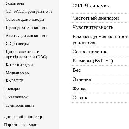
Усилители
СЧ/НЧ-динамик
CD, SACD проигрыватели
Частотный диапазон
Сетевые аудио плееры
Чувствительность
Проигрыватели винила
Аксессуары для винила
Рекомендуемая мощност
усилителя
CD ресиверы
Сопротивление
Цифро-аналоговые
преобразователи (DAC)
Размеры (ВхШхГ)
Кассетные деки
Вес
Медиаплееры
Отделка
КАРАОКЕ
Фирма
Тюнеры
Страна
Эквалайзеры
Электропитание
Домашний кинотеатр
Портативное аудио