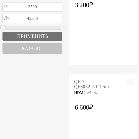
3 200₽
От:
До:
КАТАЛОГ
QED
QE6032 2.1 1.5m
HDMI кабель
6 600₽