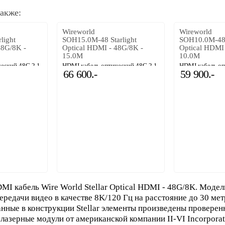
акже:
Wireworld
Wireworld
light
SOH15.0M-48 Starlight
SOH10.0M-48 
48G/8K -
Optical HDMI - 48G/8K -
Optical HDMI
15.0M
10.0M
еский 48G 2.1
HDMI кабель оптический 48G 2.1
HDMI кабель оп
66 600.-
59 900.-
15m
10m
I кабель Wire World Stellar Optical HDMI - 48G/8K. Модел
ередачи видео в качестве 8K/120 Гц на расстояние до 30 мет
нные в конструкции Stellar элементы произведены проверен
лазерные модули от американской компании II-VI Incorporat