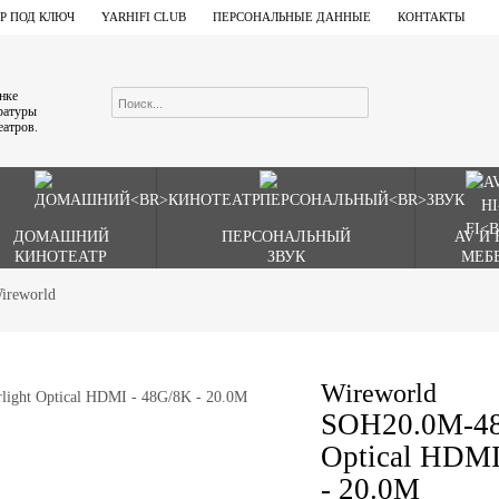
Р ПОД КЛЮЧ
YARHIFI CLUB
ПЕРСОНАЛЬНЫЕ ДАННЫЕ
КОНТАКТЫ
ынке
аратуры
еатров.
ДОМАШНИЙ
ПЕРСОНАЛЬНЫЙ
AV И 
КИНОТЕАТР
ЗВУК
МЕБ
ireworld
Wireworld
SOH20.0M-48 
Optical HDMI
- 20.0M