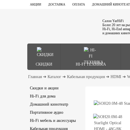
АКЦИИ
ДОСТАВКА
ОПЛАТА
ДОМАШНИЙ КИНОТЕАТ
Салон YarHiFi
Более 20 лет на р
Hi-Fi, Hi-End апп
и домашних кинот
СКИДКИ
HI-FI ТЕХНИКА
Главная
➔
Каталог
➔
Кабельная продукция
➔
HDMI
➔
W
Скидки и акции
Hi-Fi для дома
Домашний кинотеатр
Портативное аудио
Hi-Fi мебель и аксессуары
Кабельная продукция