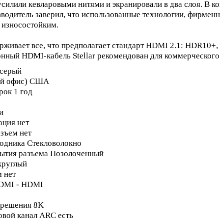
 усилили кевларовыми нитями и экранировали в два слоя. В 
водитель заверил, что использованные технологии, фирменна
 износостойким.
живает все, что предполагает стандарт HDMI 2.1: HDR10+, H
конный HDMI-кабель Stellar рекомендован для коммерческого
 серый
ый офис) США
рок 1 год
и
ация нет
зъем нет
одника Стекловолокно
ытия разъема Позолоченный
круглый
 нет
HDMI - HDMI
зрешения 8K
овой канал ARC есть