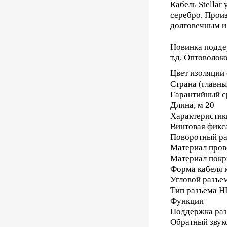
Кабель Stellar
серебро. Произ
долговечным и
Новинка поддер
т.д. Оптоволо
Цвет изоляции
Страна (главн
Гарантийный с
Длина, м 20
Характеристик
Винтовая фикс
Поворотный ра
Материал пров
Материал покр
Форма кабеля 
Угловой разъем
Тип разъема 
Функции
Поддержка ра
Обратный звук