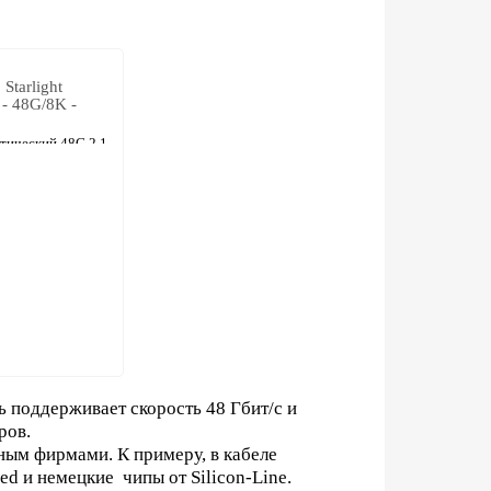
Starlight
 - 48G/8K -
тический 48G 2.1
ь поддерживает скорость 48 Гбит/c и
ров.
ным фирмами. К примеру, в кабеле
ed и немецкие чипы от Silicon-Line.