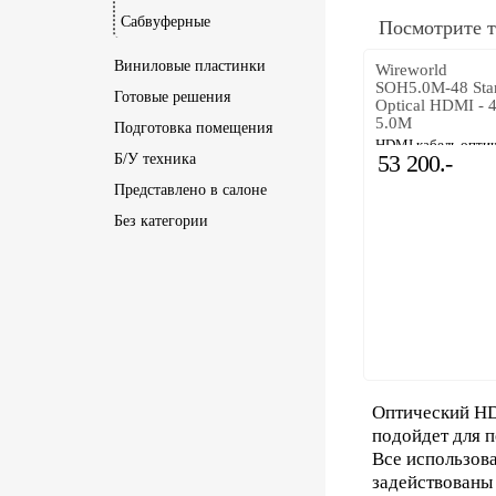
Сабвуферные
Посмотрите т
Виниловые пластинки
Wireworld
SOH5.0M-48 Star
Готовые решения
Optical HDMI - 
5.0M
Подготовка помещения
HDMI кабель оптич
53 200.-
Б/У техника
5m
Представлено в салоне
Без категории
Оптический HDM
подойдет для п
Все использова
задействованы 