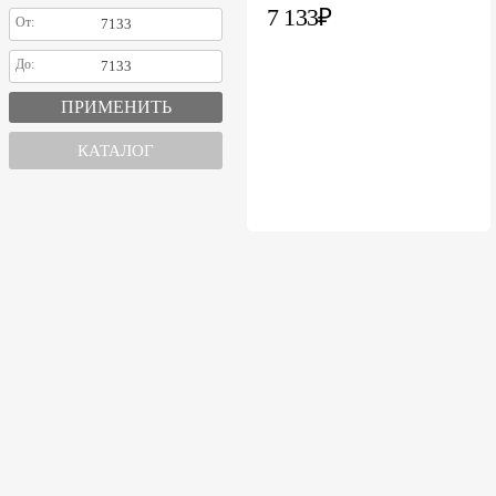
7 133₽
От:
До:
КАТАЛОГ