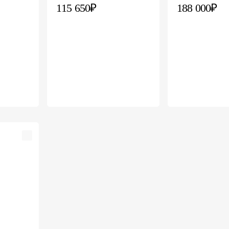
115 650₽
188 000₽
р