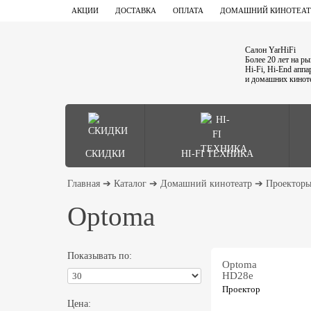
АКЦИИ
ДОСТАВКА
ОПЛАТА
ДОМАШНИЙ КИНОТЕАТ
Салон YarHiFi
Более 20 лет на р
Hi-Fi, Hi-End апп
и домашних кинот
СКИДКИ
HI-FI ТЕХНИКА
Главная
➔
Каталог
➔
Домашний кинотеатр
➔
Проектор
Optoma
Показывать по:
Optoma
HD28e
Проектор
Цена: