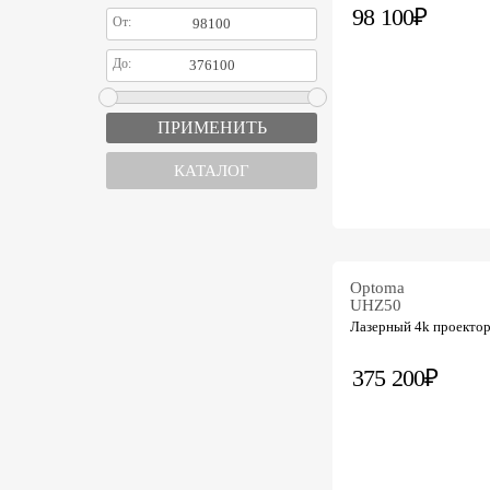
98 100₽
От:
До:
КАТАЛОГ
Optoma
UHZ50
Лазерный 4k проекто
375 200₽