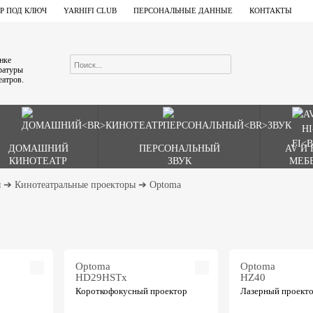
Р ПОД КЛЮЧ
YARHIFI CLUB
ПЕРСОНАЛЬНЫЕ ДАННЫЕ
КОНТАКТЫ
ынке
аратуры
еатров.
ДОМАШНИЙ
ПЕРСОНАЛЬНЫЙ
AV И 
КИНОТЕАТР
ЗВУК
МЕБ
ы
➔
Кинотеатральные проекторы
➔
Optoma
Optoma
Optoma
HD29HSTx
HZ40
Короткофокусный проектор
Лазерный проект