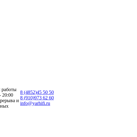
 работы
8 (4852)45 50 50
- 20:00
8 (910)973 62 60
ерерыва и
info@yarhifi.ru
дных