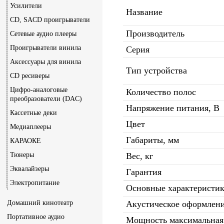
Усилители
Название
CD, SACD проигрыватели
Производитель
Сетевые аудио плееры
Проигрыватели винила
Серия
Аксессуары для винила
Тип устройства
CD ресиверы
Цифро-аналоговые
Количество полос
преобразователи (DAC)
Напряжение питания, В
Кассетные деки
Цвет
Медиаплееры
Габариты, мм
КАРАОКЕ
Тюнеры
Вес, кг
Эквалайзеры
Гарантия
Электропитание
Основные характеристи
Домашний кинотеатр
Акустическое оформлен
Портативное аудио
Мощность максимальная