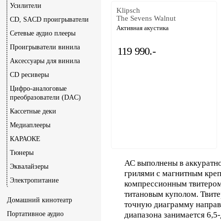
Усилители
Klipsch
The Sevens Walnut
CD, SACD проигрыватели
Активная акустика
Сетевые аудио плееры
Проигрыватели винила
119 990.-
Аксессуары для винила
CD ресиверы
Цифро-аналоговые
преобразователи (DAC)
Кассетные деки
Медиаплееры
КАРАОКЕ
Тюнеры
АС выполнены в аккуратн
Эквалайзеры
грилями с магнитным кре
Электропитание
компрессионным твитером
титановым куполом. Твит
Домашний кинотеатр
точную диаграмму направл
Портативное аудио
диапазона занимается 6,