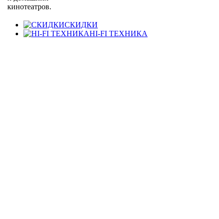
кинотеатров.
СКИДКИ
HI-FI ТЕХНИКА