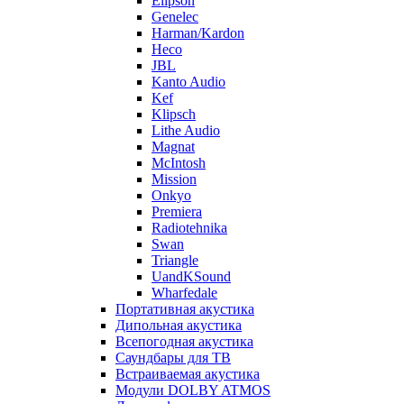
Elipson
Genelec
Harman/Kardon
Heco
JBL
Kanto Audio
Kef
Klipsch
Lithe Audio
Magnat
McIntosh
Mission
Onkyo
Premiera
Radiotehnika
Swan
Triangle
UandKSound
Wharfedale
Портативная акустика
Дипольная акустика
Всепогодная акустика
Саундбары для ТВ
Встраиваемая акустика
Модули DOLBY ATMOS