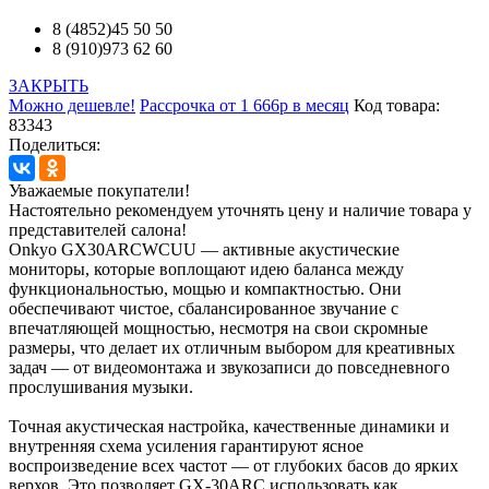
8 (4852)45 50 50
8 (910)973 62 60
ЗАКРЫТЬ
Можно дешевле!
Рассрочка от 1 666р в месяц
Код товара:
83343
Поделиться:
Уважаемые покупатели!
Настоятельно рекомендуем уточнять цену и наличие товара у
представителей салона!
Onkyo GX30ARCWCUU — активные акустические
мониторы, которые воплощают идею баланса между
функциональностью, мощью и компактностью. Они
обеспечивают чистое, сбалансированное звучание с
впечатляющей мощностью, несмотря на свои скромные
размеры, что делает их отличным выбором для креативных
задач — от видеомонтажа и звукозаписи до повседневного
прослушивания музыки.
Точная акустическая настройка, качественные динамики и
внутренняя схема усиления гарантируют ясное
воспроизведение всех частот — от глубоких басов до ярких
верхов. Это позволяет GX-30ARC использовать как