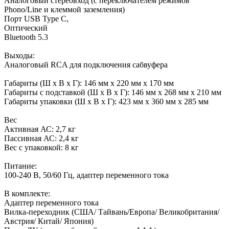
Аналоговый стереовход (с переключателем режимов
Phono/Line и клеммой заземления)
Порт USB Type C,
Оптический
Bluetooth 5.3
Выходы:
Аналоговый RCA для подключения сабвуфера
Габариты (Ш х В х Г): 146 мм x 220 мм x 170 мм
Габариты с подставкой (Ш х В х Г): 146 мм x 268 мм x 210 мм
Габариты упаковки (Ш х В х Г): 423 мм x 360 мм x 285 мм
Вес
Активная АС: 2,7 кг
Пассивная АС: 2,4 кг
Вес с упаковкой: 8 кг
Питание:
100-240 В, 50/60 Гц, адаптер переменного тока
В комплекте:
Адаптер переменного тока
Вилка-переходник (США/ Тайвань/Европа/ Великобритания/
Австрия/ Китай/ Япония)