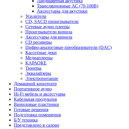
Ландшафтная акустика
Трансляционные АС (70-100В)
Аксессуары для акустики
Усилители
CD, SACD проигрыватели
Сетевые аудио плееры
Проигрыватели винила
Аксессуары для винила
CD ресиверы
Цифро-аналоговые преобразователи (DAC)
Кассетные деки
Медиаплееры
КАРАОКЕ
Тюнеры
Эквалайзеры
Электропитание
Домашний кинотеатр
Портативное аудио
Hi-Fi мебель и аксессуары
Кабельная продукция
Виниловые пластинки
Готовые решения
Подготовка помещения
Б/У техника
Представлено в салоне