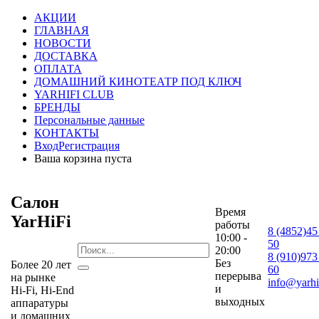
АКЦИИ
ГЛАВНАЯ
НОВОСТИ
ДОСТАВКА
ОПЛАТА
ДОМАШНИЙ КИНОТЕАТР ПОД КЛЮЧ
YARHIFI CLUB
БРЕНДЫ
Персональные данные
КОНТАКТЫ
Вход
Регистрация
Ваша корзина пуста
Салон
Время
YarHiFi
работы
8 (4852)45
10:00 -
50
20:00
8 (910)973
Без
Более 20 лет
60
перерыва
на рынке
info@yarhif
и
Hi-Fi, Hi-End
выходных
аппаратуры
и домашних