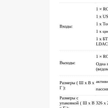
1 × R
1 х U
1 x To
Входы:
1 х ц
1 х БТ
LDAC
1 × R
Выходы:
Одна 
(ведо
актив
Размеры ( Ш x В x
Г ):
пасси
Размеры с
упаковкой ( Ш x В
326 х 