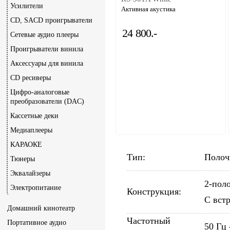
Усилители
Активная акустика
CD, SACD проигрыватели
24 800.-
Сетевые аудио плееры
Проигрыватели винила
Аксессуары для винила
CD ресиверы
Цифро-аналоговые
преобразователи (DAC)
Кассетные деки
Медиаплееры
КАРАОКЕ
Тип:
Полоч
Тюнеры
Эквалайзеры
2-пол
Электропитание
Конструкция:
С вст
Домашний кинотеатр
Частотный
Портативное аудио
50 Гц 