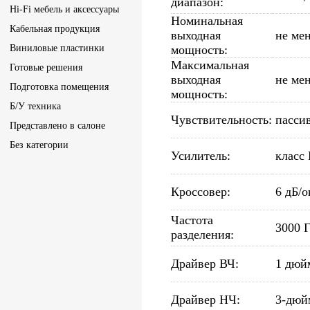
диапазон:
Hi-Fi мебель и аксессуары
Номинальная
Кабельная продукция
выходная
не мен
Виниловые пластинки
мощность:
Максимальная
Готовые решения
выходная
не мен
Подготовка помещения
мощность:
Б/У техника
Чувствительность:
пасси
Представлено в салоне
Без категории
Усилитель:
класс
Кроссовер:
6 дБ/о
Частота
3000 
разделения:
Драйвер ВЧ:
1 дюй
Драйвер НЧ:
3-дюй