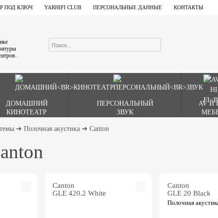
Р ПОД КЛЮЧ
YARHIFI CLUB
ПЕРСОНАЛЬНЫЕ ДАННЫЕ
КОНТАКТЫ
ынке
аратуры
еатров.
ДОМАШНИЙ
ПЕРСОНАЛЬНЫЙ
AV И 
КИНОТЕАТР
ЗВУК
МЕБ
стемы
➔
Полочная акустика
➔
Canton
anton
Canton
Canton
GLE 420.2 White
GLE 20 Black
Полочная акустик