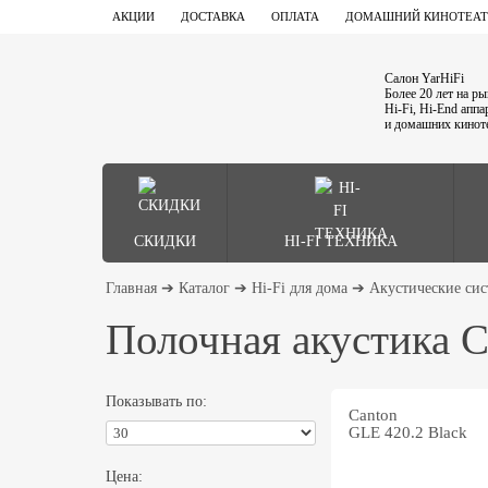
АКЦИИ
ДОСТАВКА
ОПЛАТА
ДОМАШНИЙ КИНОТЕАТ
Салон YarHiFi
Более 20 лет на р
Hi-Fi, Hi-End апп
и домашних кинот
СКИДКИ
HI-FI ТЕХНИКА
Главная
➔
Каталог
➔
Hi-Fi для дома
➔
Акустические си
Полочная акустика C
Показывать по:
Canton
GLE 420.2 Black
Цена: