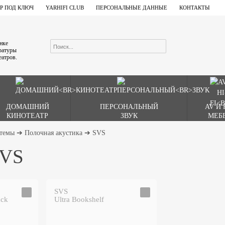
Р ПОД КЛЮЧ
YARHIFI CLUB
ПЕРСОНАЛЬНЫЕ ДАННЫЕ
КОНТАКТЫ
ынке
аратуры
еатров.
ДОМАШНИЙ
ПЕРСОНАЛЬНЫЙ
AV И 
КИНОТЕАТР
ЗВУК
МЕБ
стемы
➔
Полочная акустика
➔
SVS
SVS
SVS
ack
Ultra Bookshelf