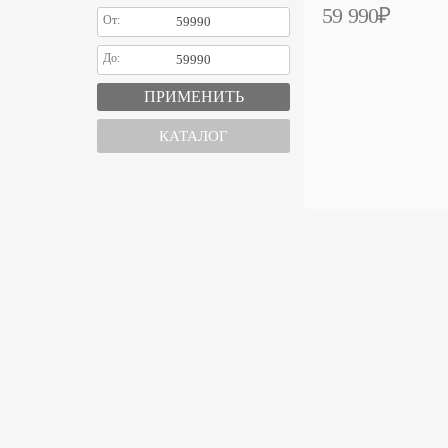
59 990₽
От:
До:
КАТАЛОГ