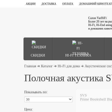
АКЦИИ
ДОСТАВКА
ОПЛАТА
ДОМАШНИЙ КИНОТЕАТ
Салон YarHiFi
Более 20 лет на р
Hi-Fi, Hi-End апп
и домашних кинот
СКИДКИ
HI-FI ТЕХНИКА
Главная
➔
Каталог
➔
Hi-Fi для дома
➔
Акустические си
Полочная акустика 
Показывать по:
SVS
Prime Bookshelf Bl
Цена: