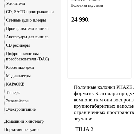
Усилители
Полочная акустика
CD, SACD проигрыватели
24 990.-
Сетевые аудио плееры
Проигрыватели винила
Аксессуары для винила
CD ресиверы
Цифро-аналоговые
преобразователи (DAC)
Кассетные деки
Медиаплееры
КАРАОКЕ
Полочные колонки PHAZE 
Тюнеры
формате. Благодаря проду
компонентам они воспроизв
Эквалайзеры
крупногабаритных напольн
Электропитание
ограниченных пространств
звучания.
Домашний кинотеатр
TILIA 2
Портативное аудио