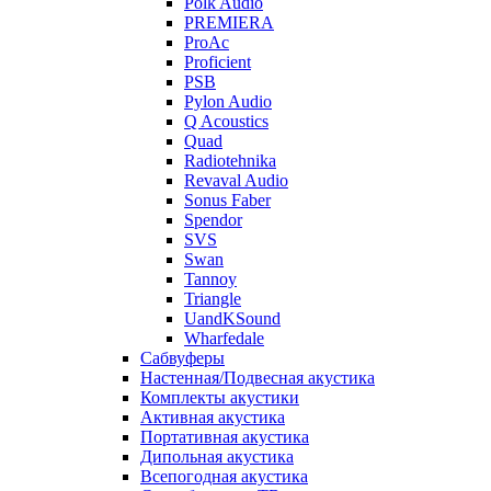
Polk Audio
PREMIERA
ProAc
Proficient
PSB
Pylon Audio
Q Acoustics
Quad
Radiotehnika
Revaval Audio
Sonus Faber
Spendor
SVS
Swan
Tannoy
Triangle
UandKSound
Wharfedale
Сабвуферы
Настенная/Подвесная акустика
Комплекты акустики
Активная акустика
Портативная акустика
Дипольная акустика
Всепогодная акустика