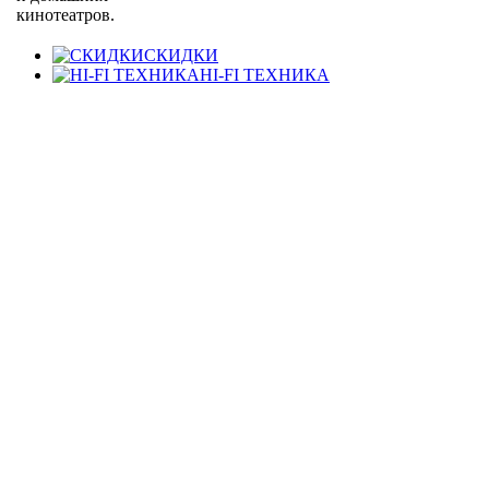
кинотеатров.
СКИДКИ
HI-FI ТЕХНИКА