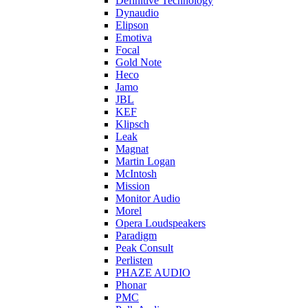
Definitive Technology
Dynaudio
Elipson
Emotiva
Focal
Gold Note
Heco
Jamo
JBL
KEF
Klipsch
Leak
Magnat
Martin Logan
McIntosh
Mission
Monitor Audio
Morel
Opera Loudspeakers
Paradigm
Peak Consult
Perlisten
PHAZE AUDIO
Phonar
PMC