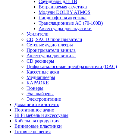
Саундбары для ТВ
Встраиваемая акустика
Модули DOLBY ATMOS
Ландшафтная акустика
Трансляционные АС (70-100В)
Аксессуары для акустики
Усилители
CD, SACD проигрыватели
Сетевые аудио плееры
Проигрыватели винила
Аксессуары для винила
CD ресиверы
Цифро-аналоговые преобразователи (DAC)
Кассетные деки
Медиаплееры
КАРАОКЕ
Тюнеры
Эквалайзеры
Электропитание
Домашний кинотеатр
Портативное аудио
Hi-Fi мебель и аксессуары
Кабельная продукция
Виниловые пластинки
Готовые решения