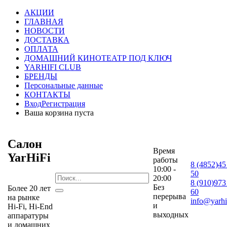
АКЦИИ
ГЛАВНАЯ
НОВОСТИ
ДОСТАВКА
ОПЛАТА
ДОМАШНИЙ КИНОТЕАТР ПОД КЛЮЧ
YARHIFI CLUB
БРЕНДЫ
Персональные данные
КОНТАКТЫ
Вход
Регистрация
Ваша корзина пуста
Салон
Время
YarHiFi
работы
8 (4852)45
10:00 -
50
20:00
8 (910)973
Без
Более 20 лет
60
перерыва
на рынке
info@yarhif
и
Hi-Fi, Hi-End
выходных
аппаратуры
и домашних