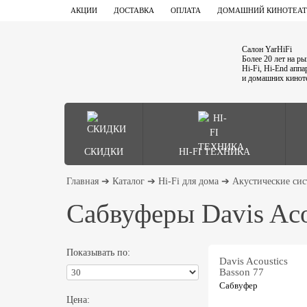
АКЦИИ
ДОСТАВКА
ОПЛАТА
ДОМАШНИЙ КИНОТЕАТ
Салон YarHiFi
Более 20 лет на р
Hi-Fi, Hi-End апп
и домашних кинот
СКИДКИ
HI-FI ТЕХНИКА
Главная
➔
Каталог
➔
Hi-Fi для дома
➔
Акустические си
Сабвуферы Davis Aco
Показывать по:
Davis Acoustics
Basson 77
Сабвуфер
Цена: