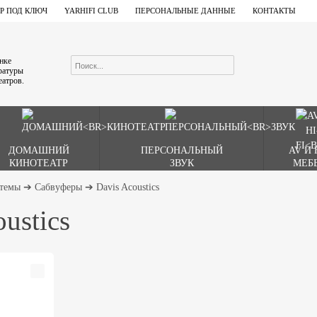
Р ПОД КЛЮЧ
YARHIFI CLUB
ПЕРСОНАЛЬНЫЕ ДАННЫЕ
КОНТАКТЫ
ынке
аратуры
еатров.
ДОМАШНИЙ
ПЕРСОНАЛЬНЫЙ
AV И 
КИНОТЕАТР
ЗВУК
МЕБ
стемы
➔
Сабвуферы
➔
Davis Acoustics
ustics