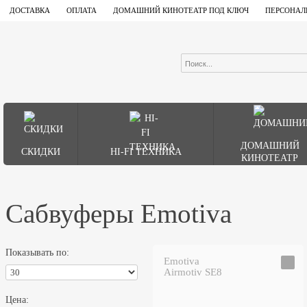
ДОСТАВКА
ОПЛАТА
ДОМАШНИЙ КИНОТЕАТР ПОД КЛЮЧ
ПЕРСОНАЛ
ДОМАШНИЙ
СКИДКИ
HI-FI ТЕХНИКА
КИНОТЕАТР
Сабвуферы Emotiva
Показывать по:
Emotiva
Airmotiv SE8
Цена: