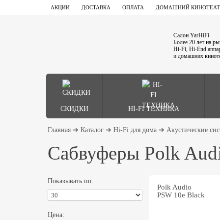
АКЦИИ
ДОСТАВКА
ОПЛАТА
ДОМАШНИЙ КИНОТЕАТ
Салон YarHiFi
Более 20 лет на р
Hi-Fi, Hi-End апп
и домашних кинот
СКИДКИ
HI-FI ТЕХНИКА
Главная
➔
Каталог
➔
Hi-Fi для дома
➔
Акустические си
Сабвуферы Polk Aud
Показывать по:
Polk Audio
PSW 10e Black
Цена: