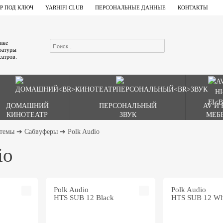
Р ПОД КЛЮЧ
YARHIFI CLUB
ПЕРСОНАЛЬНЫЕ ДАННЫЕ
КОНТАКТЫ
ынке
аратуры
еатров.
ДОМАШНИЙ
ПЕРСОНАЛЬНЫЙ
AV И 
КИНОТЕАТР
ЗВУК
МЕБ
стемы
➔
Сабвуферы
➔
Polk Audio
io
Polk Audio
Polk Audio
HTS SUB 12 Black
HTS SUB 12 Wh