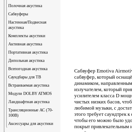
Полочная акустика
Сабвуферы
Настенная/Подвесная
акустика
Комплекты акустики
Активная акустика
Портативная акустика
Дипольная акустика
Всепогодная акустика
Сабвуфер Emotiva Airmot
сабвуфер, который оснащ
Саундбары для ТВ
динамиком, направленным
Встраиваемая акустика
излучателем, который пр
Модули DOLBY ATMOS
усилителем класса D мощн
чистых низких басов, что
Ландшафтная акустика
любимой музыки, с достат
Трансляционные АС (70-
этого требует саундтрек к
100В)
чтобы его можно было удо
Аксессуары для акустики
покрыт привлекательным 