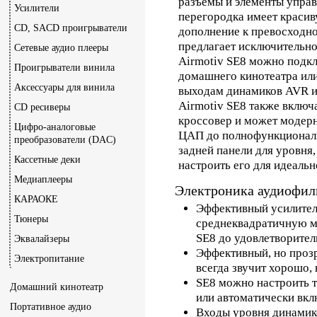
разъёмы и элементы управ
Усилители
перегородка имеет краси
CD, SACD проигрыватели
дополнение к превосходно
предлагает исключительно
Сетевые аудио плееры
Airmotiv SE8 можно подк
Проигрыватели винила
домашнего кинотеатра ил
Аксессуары для винила
выходам динамиков AVR и
Airmotiv SE8 также включ
CD ресиверы
кроссовер и может модер
Цифро-аналоговые
ЦАП до полнофункциональ
преобразователи (DAC)
задней панели для уровня
Кассетные деки
настроить его для идеаль
Медиаплееры
Электроника аудиофиль
КАРАОКЕ
Эффективный усилитель
Тюнеры
среднеквадратичную м
SE8 до удовлетворите
Эквалайзеры
Эффективный, но прозр
Электропитание
всегда звучит хорошо,
SE8 можно настроить т
Домашний кинотеатр
или автоматически вкл
Портативное аудио
Входы уровня динамико